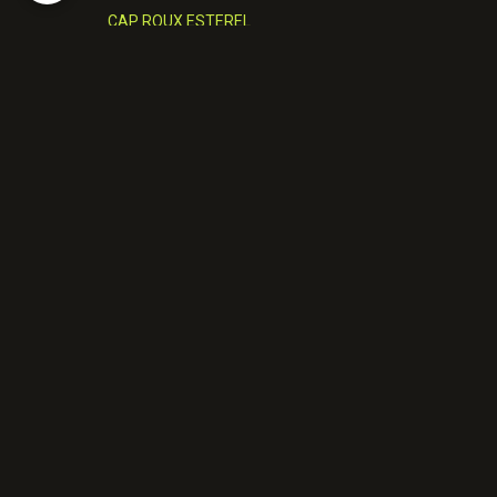
CAP ROUX ESTEREL
DERNIERE SORTIE
GROTTE ST.HONORAT/ESTEREL
HAUT MONTET/CAUSSOLS
LES GORGES DU LOUP
MONACO
PIC DE L'OURS
SENTIER MARTEL VERDON
ASTRONOMIE
FICHES TECHNIQUES