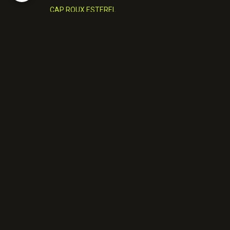
CAP ROUX ESTEREL
DERNIERE SORTIE
GROTTE ST.HONORAT/ESTEREL
HAUT MONTET/CAUSSOLS
LES GORGES DU LOUP
MONACO
PIC DE L'OURS
SENTIER MARTEL VERDON
ASTRONOMIE
FICHES TECHNIQUES